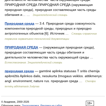
ПРИРОДНАЯ СРЕДА ПРИРОДНАЯ СРЕДА (окружающая
природная среда), природная составляющая часть среды
обитания и… …
Энциклопедический словарь
Природная среда
— 3.4. Природная среда совокупность
компонентов природной среды, природных и природно
антропогенных объектов [6]. Источник …
Словарь-справочник
терминов нормативно-технической документации
ПРИРОДНАЯ СРЕДА
— (окружающая природная среда),
природная составляющая часть среды обитания и
деятельности человечества часть окружающей среды …
Естествознание. Энциклопедический словарь
природная среда
— gamtinė aplinka statusas T sritis chemija
apibrėžtis Aplinkos dalis, nesukurta žmogaus veiklos. atitikmenys:
angl. environment; nature rus. природная среда …
Chemijos
terminų aiškinamasis žodynas
© Академик, 2000-2026
18+
Обратная связь:
Техподдержка
,
Реклама на сайте